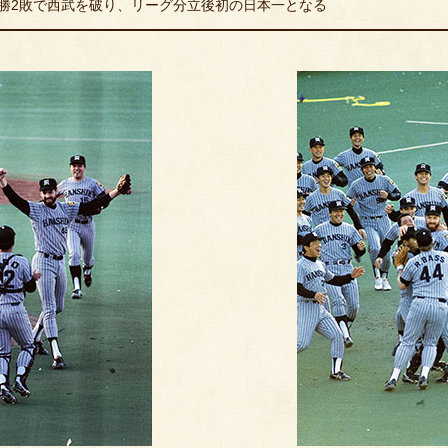
4勝2敗で西武を破り、リーグ分立後初の日本一となる