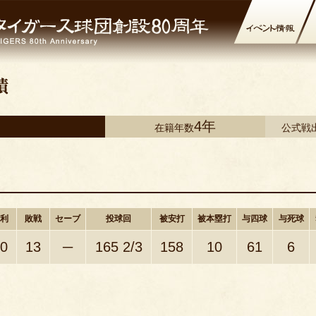
4年
在籍年数
公式戦
利
敗戦
セーブ
投球回
被安打
被本塁打
与四球
与死球
0
13
─
165 2/3
158
10
61
6