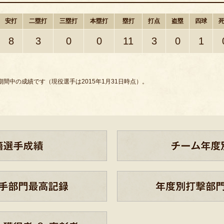
安打
二塁打
三塁打
本塁打
塁打
打点
盗塁
四球
8
3
0
0
11
3
0
1
間中の成績です（現役選手は2015年1月31日時点）。