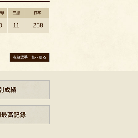
死球
三振
打率
0
11
.258
在籍選手一覧へ戻る