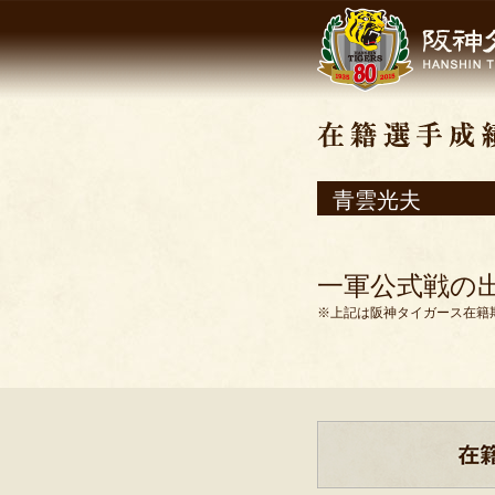
青雲光夫
一軍公式戦の
※上記は阪神タイガース在籍期