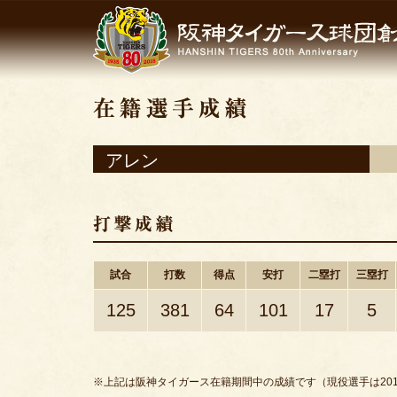
アレン
試合
打数
得点
安打
二塁打
三塁打
125
381
64
101
17
5
※上記は阪神タイガース在籍期間中の成績です（現役選手は201