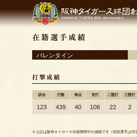
バレンタイン
試合
打数
得点
安打
二塁打
三塁打
123
439
40
108
22
2
※上記は阪神タイガース在籍期間中の成績です（現役選手は201