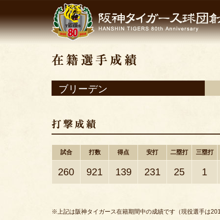
ブリーデン
試合
打数
得点
安打
二塁打
三塁打
260
921
139
231
25
1
※上記は阪神タイガース在籍期間中の成績です（現役選手は201