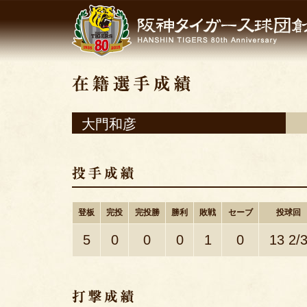
大門和彦
登板
完投
完投勝
勝利
敗戦
セーブ
投球回
5
0
0
0
1
0
13 2/