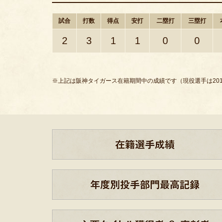
試合
打数
得点
安打
二塁打
三塁打
2
3
1
1
0
0
※上記は阪神タイガース在籍期間中の成績です（現役選手は201