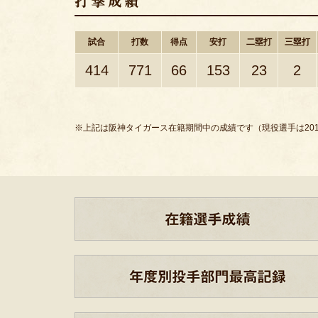
試合
打数
得点
安打
二塁打
三塁打
414
771
66
153
23
2
※上記は阪神タイガース在籍期間中の成績です（現役選手は201