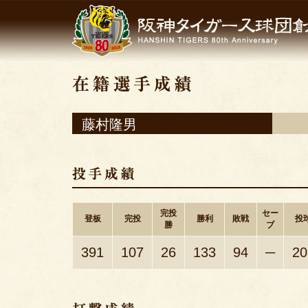
藤村隆男
完投
セー
登板
完投
勝利
敗戦
投
勝
ブ
391
107
26
133
94
─
20