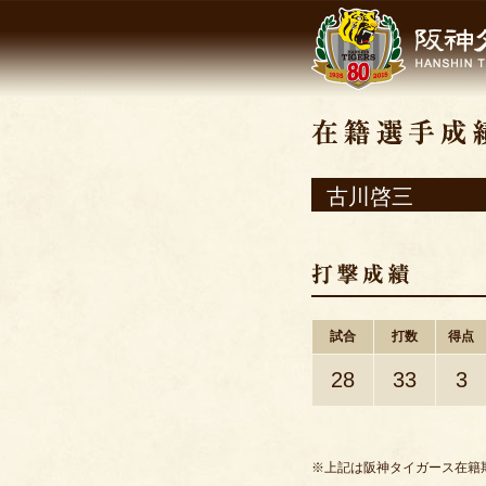
古川啓三
試合
打数
得点
28
33
3
※上記は阪神タイガース在籍期