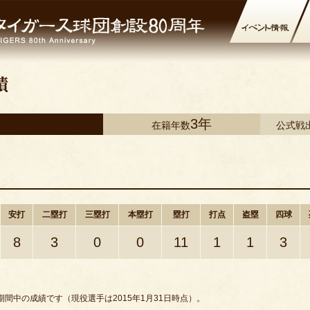
3年
在籍年数
公式戦
安打
二塁打
三塁打
本塁打
塁打
打点
盗塁
四球
8
3
0
0
11
1
1
3
間中の成績です（現役選手は2015年1月31日時点）。