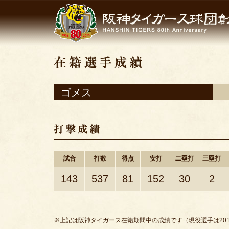
ゴメス
試合
打数
得点
安打
二塁打
三塁打
143
537
81
152
30
2
※上記は阪神タイガース在籍期間中の成績です（現役選手は201