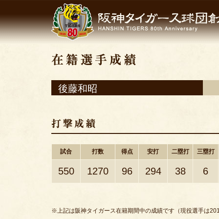
後藤和昭
試合
打数
得点
安打
二塁打
三塁打
550
1270
96
294
38
6
※上記は阪神タイガース在籍期間中の成績です（現役選手は201