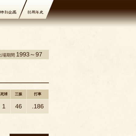
1993～97
出場期間
死球
三振
打率
1
46
.186