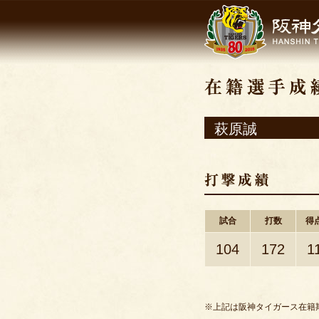
萩原誠
試合
打数
得
104
172
1
※上記は阪神タイガース在籍期