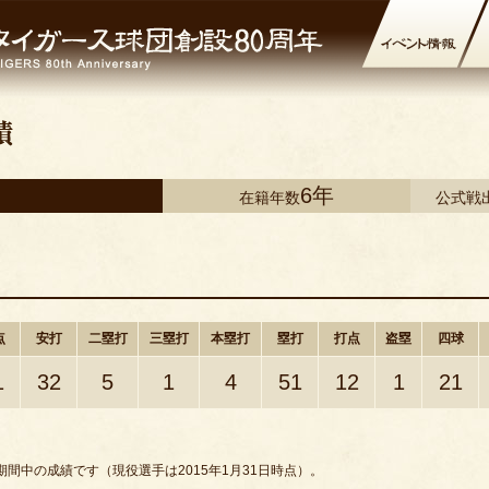
6年
在籍年数
公式戦
点
安打
二塁打
三塁打
本塁打
塁打
打点
盗塁
四球
1
32
5
1
4
51
12
1
21
間中の成績です（現役選手は2015年1月31日時点）。