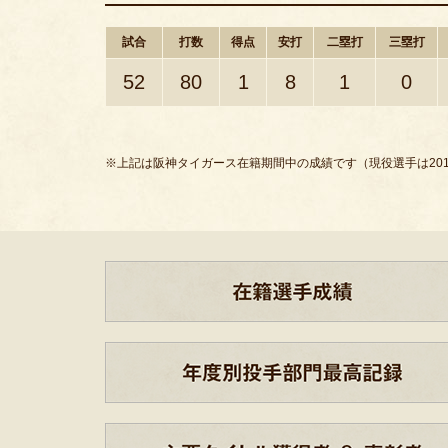
試合
打数
得点
安打
二塁打
三塁打
52
80
1
8
1
0
※上記は阪神タイガース在籍期間中の成績です（現役選手は201