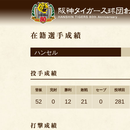
ハンセル
登板
完封
勝利
敗戦
セーブ
投球回
52
0
12
21
0
281