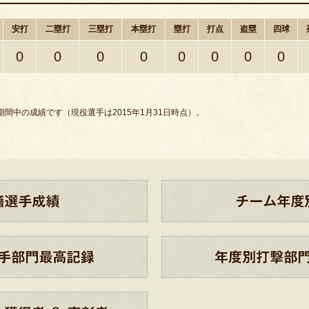
安打
二塁打
三塁打
本塁打
塁打
打点
盗塁
四球
0
0
0
0
0
0
0
0
間中の成績です（現役選手は2015年1月31日時点）。