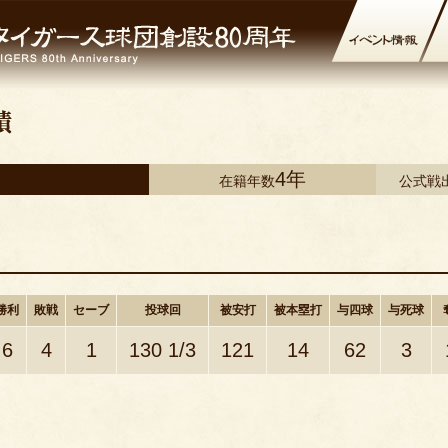
4年
在籍年数
公式戦
勝利
敗戦
セーブ
投球回
被安打
被本塁打
与四球
与死球
6
4
1
130 1/3
121
14
62
3