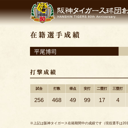
平尾博司
試合
打数
得点
安打
二塁打
三塁打
256
468
49
99
17
4
※上記は阪神タイガース在籍期間中の成績です（現役選手は201