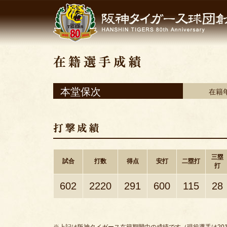
本堂保次
在籍
三塁
試合
打数
得点
安打
二塁打
打
602
2220
291
600
115
28