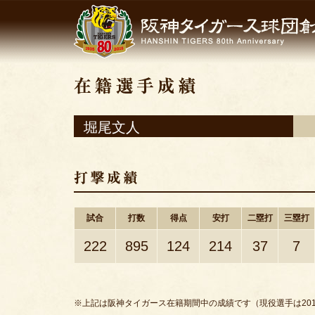
堀尾文人
試合
打数
得点
安打
二塁打
三塁打
222
895
124
214
37
7
※上記は阪神タイガース在籍期間中の成績です（現役選手は201