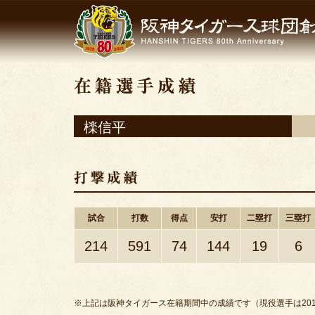
檪信平
試合
打数
得点
安打
二塁打
三塁打
214
591
74
144
19
6
※上記は阪神タイガース在籍期間中の成績です（現役選手は201