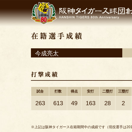
今成亮太
試合
打数
得点
安打
二塁打
三塁打
263
613
49
163
28
2
※上記は阪神タイガース在籍期間中の成績です（現役選手は201