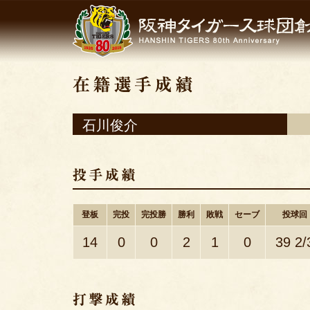
石川俊介
登板
完投
完投勝
勝利
敗戦
セーブ
投球回
14
0
0
2
1
0
39 2/