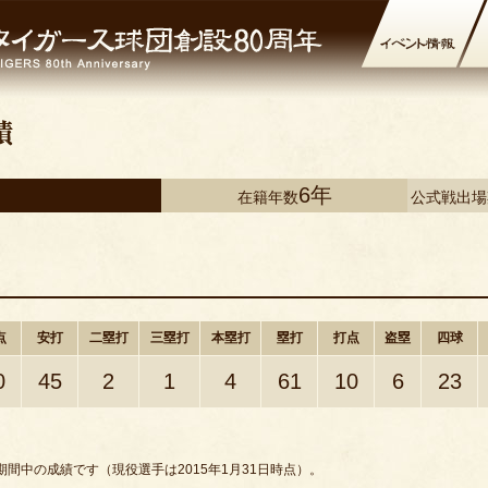
6年
在籍年数
公式戦出
点
安打
二塁打
三塁打
本塁打
塁打
打点
盗塁
四球
0
45
2
1
4
61
10
6
23
間中の成績です（現役選手は2015年1月31日時点）。