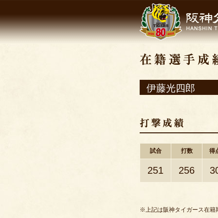
伊藤光四郎
試合
打数
得
251
256
3
※上記は阪神タイガース在籍期