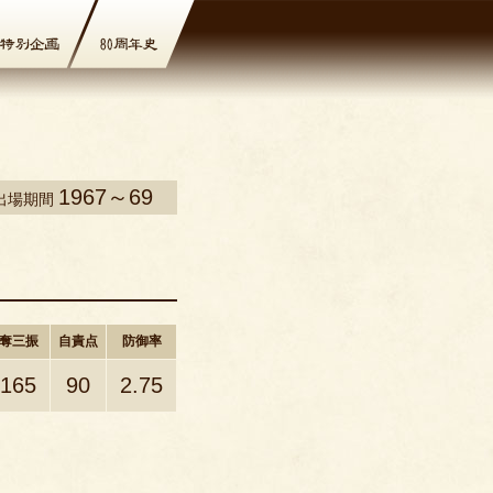
1967～69
出場期間
奪三振
自責点
防御率
165
90
2.75