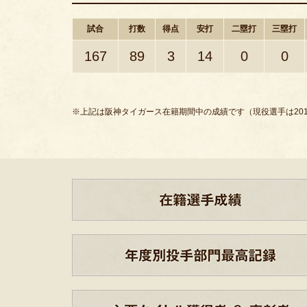
試合
打数
得点
安打
二塁打
三塁打
167
89
3
14
0
0
※上記は阪神タイガース在籍期間中の成績です（現役選手は201