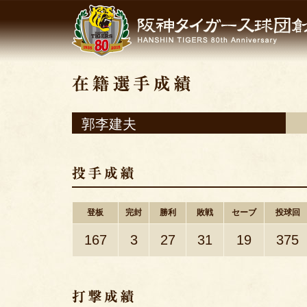
郭李建夫
登板
完封
勝利
敗戦
セーブ
投球回
167
3
27
31
19
375