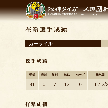
カーライル
登板
完封
勝利
敗戦
セーブ
投球回
31
0
7
12
0
167 2/