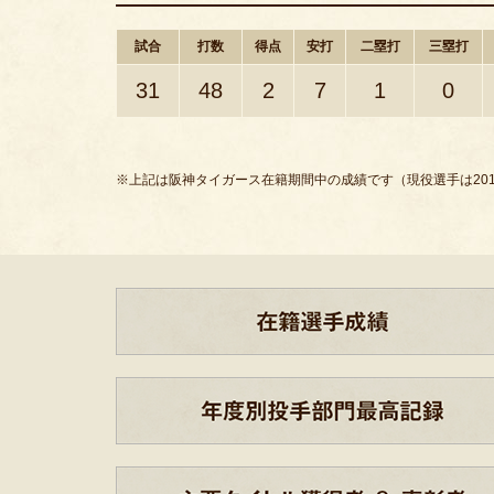
試合
打数
得点
安打
二塁打
三塁打
31
48
2
7
1
0
※上記は阪神タイガース在籍期間中の成績です（現役選手は201