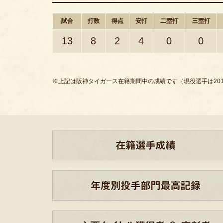
試合
打数
得点
安打
二塁打
三塁打
13
8
2
4
0
0
※上記は阪神タイガース在籍期間中の成績です（現役選手は201