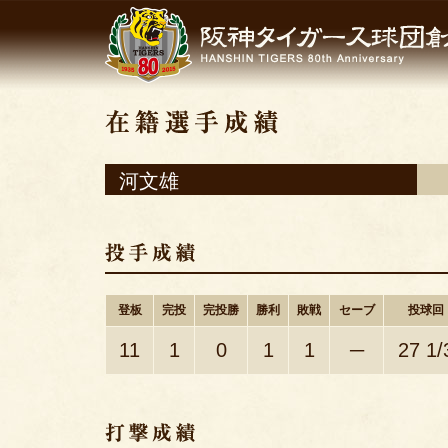
河文雄
登板
完投
完投勝
勝利
敗戦
セーブ
投球回
11
1
0
1
1
─
27 1/