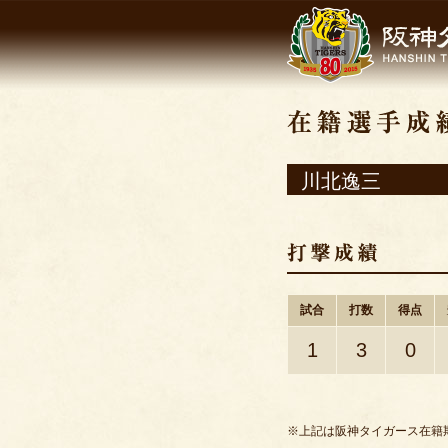
川北逸三
試合
打数
得点
1
3
0
※上記は阪神タイガース在籍期