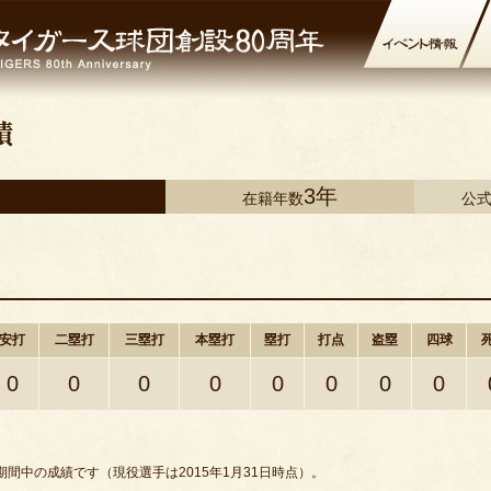
3年
在籍年数
公
安打
二塁打
三塁打
本塁打
塁打
打点
盗塁
四球
0
0
0
0
0
0
0
0
間中の成績です（現役選手は2015年1月31日時点）。