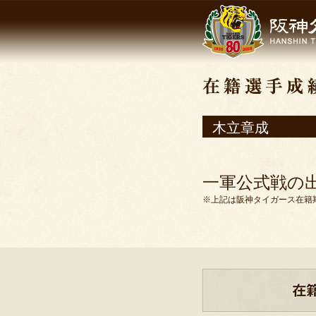
木立章成
一軍公式戦の
※上記は阪神タイガース在籍期