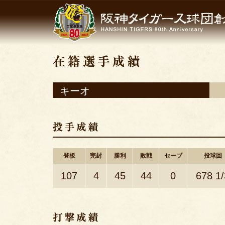
キーオ
登板
完封
勝利
敗戦
セーブ
投球回
107
4
45
44
0
678 1/