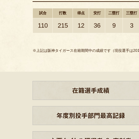
試合
打数
得点
安打
二塁打
三塁打
110
215
12
36
9
3
※上記は阪神タイガース在籍期間中の成績です（現役選手は201