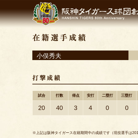
小俣秀夫
試合
打数
得点
安打
二塁打
三塁打
20
40
3
4
0
0
※上記は阪神タイガース在籍期間中の成績です（現役選手は201