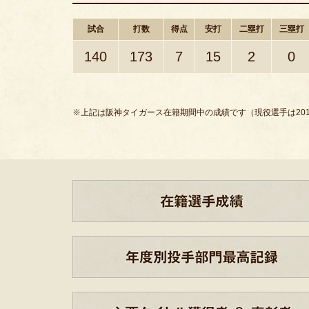
試合
打数
得点
安打
二塁打
三塁打
140
173
7
15
2
0
※上記は阪神タイガース在籍期間中の成績です（現役選手は201