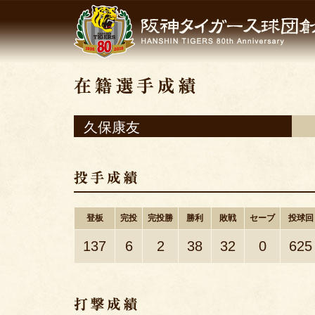
久保康友
登板
完投
完投勝
勝利
敗戦
セーブ
投球回
137
6
2
38
32
0
625