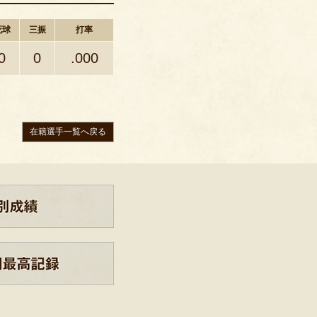
死球
三振
打率
0
0
.000
在籍選手一覧へ戻る