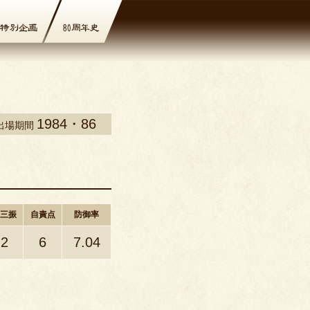
1984・86
出場期間
三振
自責点
防御率
2
6
7.04