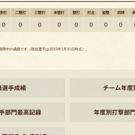
安打
二塁打
三塁打
本塁打
塁打
打点
盗塁
四球
0
0
0
0
0
0
0
0
間中の成績です（現役選手は2015年1月31日時点）。