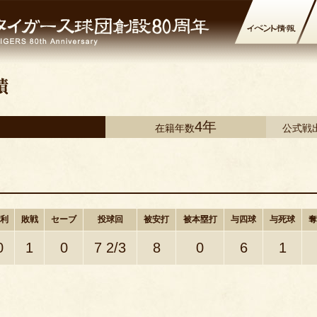
4年
在籍年数
公式戦
利
敗戦
セーブ
投球回
被安打
被本塁打
与四球
与死球
奪
0
1
0
7 2/3
8
0
6
1