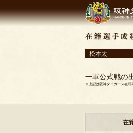
松本太
一軍公式戦の
※上記は阪神タイガース在籍期