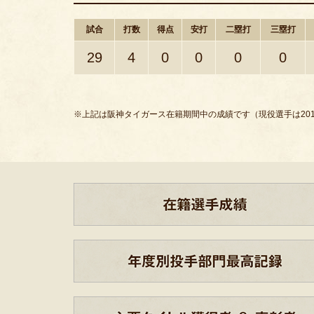
試合
打数
得点
安打
二塁打
三塁打
29
4
0
0
0
0
※上記は阪神タイガース在籍期間中の成績です（現役選手は201