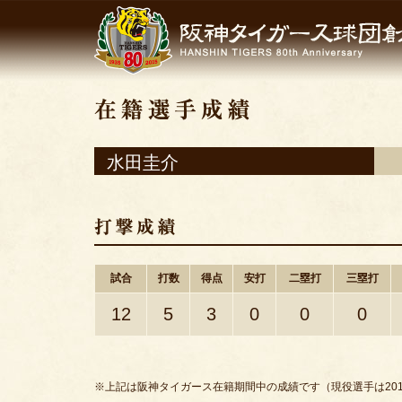
水田圭介
試合
打数
得点
安打
二塁打
三塁打
12
5
3
0
0
0
※上記は阪神タイガース在籍期間中の成績です（現役選手は201