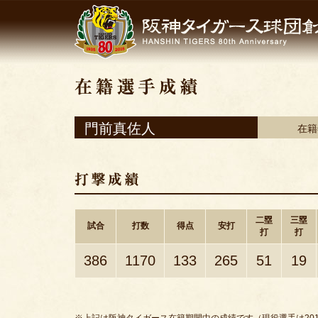
門前真佐人
在籍
二塁
三塁
試合
打数
得点
安打
打
打
386
1170
133
265
51
19