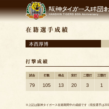
本西厚博
試合
打数
得点
安打
二塁打
三塁打
79
105
13
20
3
1
※上記は阪神タイガース在籍期間中の成績です（現役選手は201