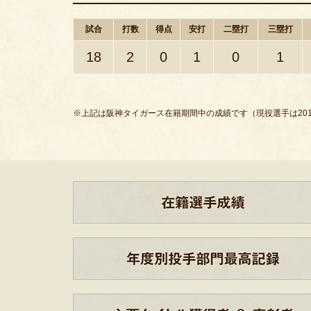
試合
打数
得点
安打
二塁打
三塁打
18
2
0
1
0
1
※上記は阪神タイガース在籍期間中の成績です（現役選手は201