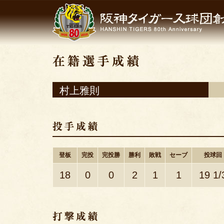
村上雅則
登板
完投
完投勝
勝利
敗戦
セーブ
投球回
18
0
0
2
1
1
19 1/