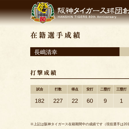
長嶋清幸
試合
打数
得点
安打
二塁打
三塁打
182
227
22
60
9
1
※上記は阪神タイガース在籍期間中の成績です（現役選手は201