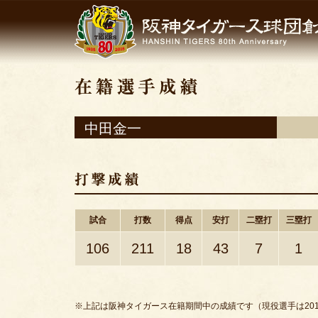
中田金一
試合
打数
得点
安打
二塁打
三塁打
106
211
18
43
7
1
※上記は阪神タイガース在籍期間中の成績です（現役選手は201