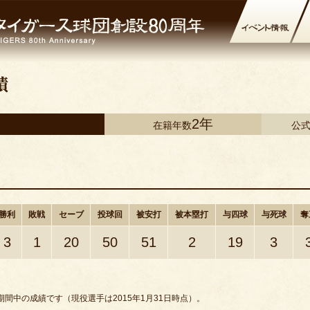
2年
在籍年数
公
勝利
敗戦
セーブ
投球回
被安打
被本塁打
与四球
与死球
奪
3
1
20
50
51
2
19
3
間中の成績です（現役選手は2015年1月31日時点）。