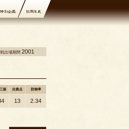
2001
式戦出場期間
三振
自責点
防御率
34
13
2.34