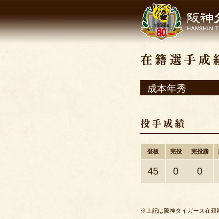
成本年秀
登板
完投
完投勝
45
0
0
※上記は阪神タイガース在籍期