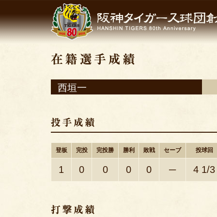
西垣一
登板
完投
完投勝
勝利
敗戦
セーブ
投球回
1
0
0
0
0
─
4 1/3