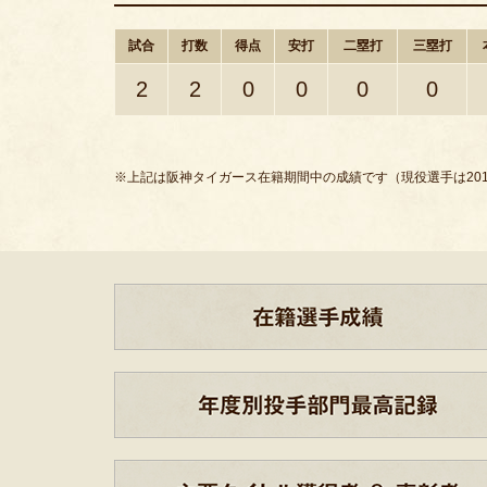
試合
打数
得点
安打
二塁打
三塁打
2
2
0
0
0
0
※上記は阪神タイガース在籍期間中の成績です（現役選手は201