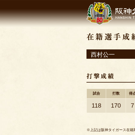
西村公一
試合
打数
得
118
170
7
※上記は阪神タイガース在籍期