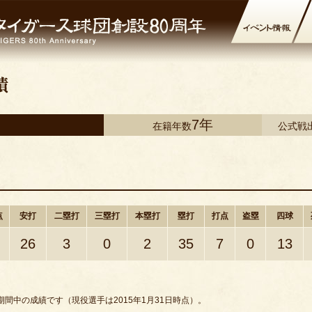
7年
在籍年数
公式戦
点
安打
二塁打
三塁打
本塁打
塁打
打点
盗塁
四球
26
3
0
2
35
7
0
13
間中の成績です（現役選手は2015年1月31日時点）。