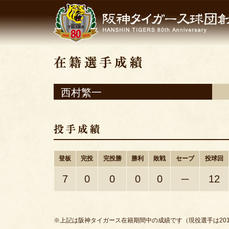
西村繁一
登板
完投
完投勝
勝利
敗戦
セーブ
投球回
7
0
0
0
0
─
12
※上記は阪神タイガース在籍期間中の成績です（現役選手は201