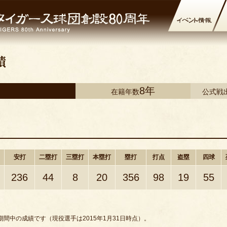
8年
在籍年数
公式戦
安打
二塁打
三塁打
本塁打
塁打
打点
盗塁
四球
236
44
8
20
356
98
19
55
間中の成績です（現役選手は2015年1月31日時点）。