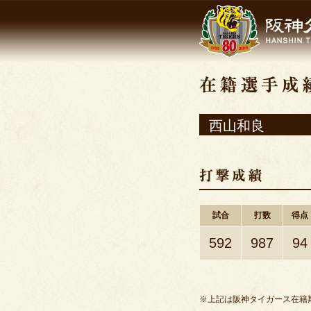
西山和良
試合
打数
得点
592
987
94
※上記は阪神タイガース在籍期