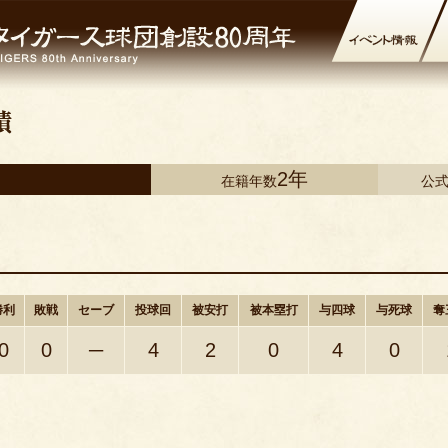
2年
在籍年数
公
勝利
敗戦
セーブ
投球回
被安打
被本塁打
与四球
与死球
奪
0
0
─
4
2
0
4
0