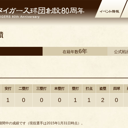
6年
在籍年数
公式戦
安打
二塁打
三塁打
本塁打
塁打
打点
盗塁
四球
1
0
0
0
1
1
2
0
間中の成績です（現役選手は2015年1月31日時点）。