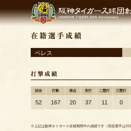
ペレス
試合
打数
得点
安打
二塁打
三塁打
52
167
20
37
11
0
※上記は阪神タイガース在籍期間中の成績です（現役選手は201