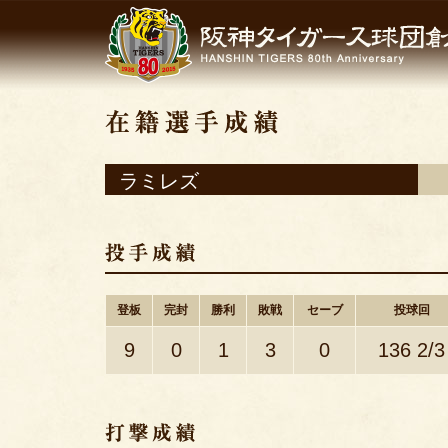
ラミレズ
登板
完封
勝利
敗戦
セーブ
投球回
9
0
1
3
0
136 2/3