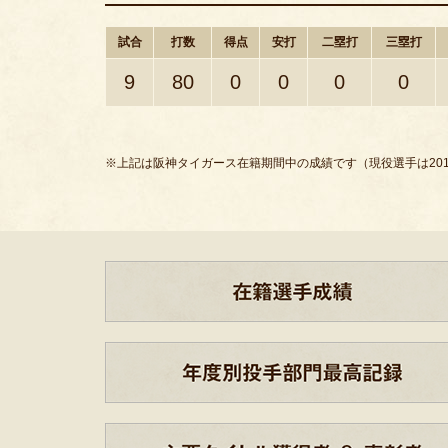
試合
打数
得点
安打
二塁打
三塁打
9
80
0
0
0
0
※上記は阪神タイガース在籍期間中の成績です（現役選手は201