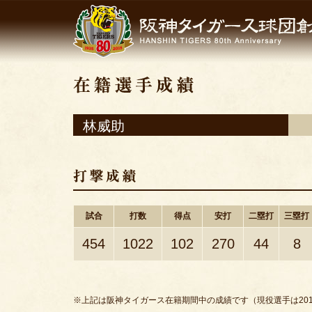
林威助
試合
打数
得点
安打
二塁打
三塁打
454
1022
102
270
44
8
※上記は阪神タイガース在籍期間中の成績です（現役選手は201