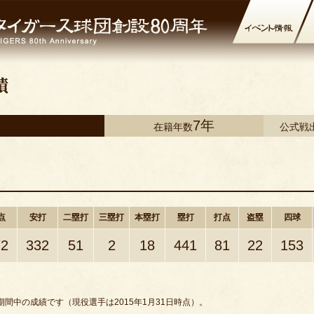
7年
在籍年数
公式戦
点
安打
二塁打
三塁打
本塁打
塁打
打点
盗塁
四球
72
332
51
2
18
441
81
22
153
間中の成績です（現役選手は2015年1月31日時点）。