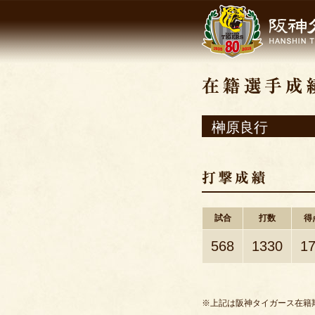
榊原良行
試合
打数
得
568
1330
1
※上記は阪神タイガース在籍期